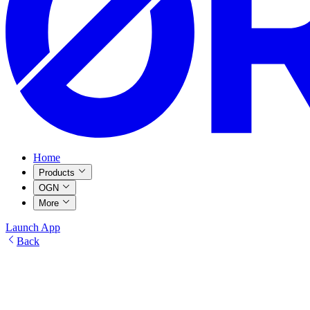
Home
Products
OGN
More
Launch App
Back