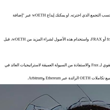
يتميز كل زوج بعلامات تبويب واضحة لحالات استخدام مختلفة. كل ما عليك هو تحديد "اقتراض" لإيداع wOETH واقتراض frxETH أو FRAX، حسب التجمع الذي اخترته. او يمكنك إيداع wOETH عبر "إضافة
يتيح لك Loop تجمعات wOETH الخاصة بـ Frax زيادة حجم الصفقة، وبالتالي العوائد المركبة. يتضمن هذا النهج إيداع wOETH، واقتراض frxETH أو FRAX، واستخدام هذه الأصول لشراء المزيد من wOETH، قبل
يعزز هذا التكامل من فائدة Origin Ether المتنوعة في أسواق المال الرائدة في DeFi. يمكن لممتلكي العملة الآن الاستفادة من النظام البيئي القوي لـ Frax والاستفادة من السيولة العميقة لاستراتيجيات العائد في
بر Ethereum وArbitrum.