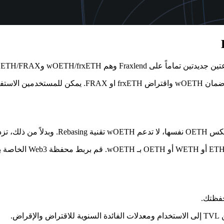
المخصص للبدء. تتيح ل
فظتك.
ض.