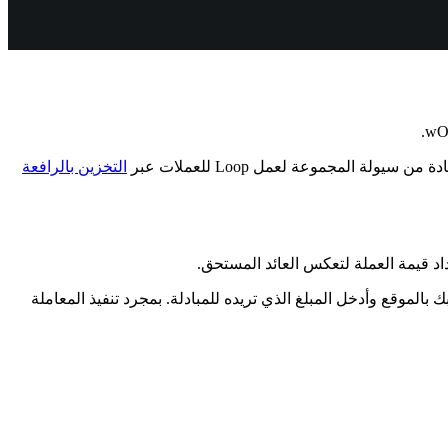
التخزين بالرافعة
ك صفحة swap استبدال ETH أو WETH أو OETH بـ wOETH. قم بربط محفظة Web3 الخاصة بك بالموقع وأدخل المبلغ الذي تريده للمبادلة. بمجرد تنفيذ المعاملة