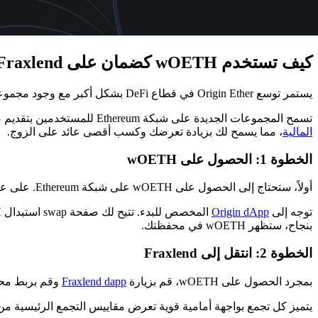
كيف تستخدم wOETH كضمان على Fraxlend
يستمر توسع Origin Ether في قطاع DeFi بشكل أكبر مع وجود مجموعتين جديدتين تماماً على Fraxlend وهم wOETH/frxETH وwOETH/FRAX.
تسمح المجموعات الجديدة على شبكة Ethereum للمستخدمين بتقديم ضمان wOETH واقتراض frxETH او FRAX. يمكن للمستخدمين الاستفادة من سيولة المجموعة لعمل Loop للعملات عبر
المالية
، مما يسمح لك بزيادة تعرضك وكسب أقصى عائد على الزوج.
الخطوة 1: الحصول على wOETH
أولاً، ستحتاج إلى الحصول على wOETH على شبكة Ethereum. على عكس OETH نفسها، لا تدعم wOETH تقنية Rebasing. وبدلاً من ذلك، تزداد قيمة العملة لتعكس العائد المستحق.
توجه إلى
Origin dApp
بنجاح، ستظهر wOETH في محفظتك.
الخطوة 2: انتقل إلى Fraxlend
بمجرد الحصول على wOETH، قم بزيارة
Fraxlend dapp
وقم بربط مح
يتميز كل تجمع بواجهة أمامية قوية تعرض مقاييس التجمع الرئيسية من TVL إلى الاستخدام ومعدلات الفائدة السنوية للاقتراض والإقرا