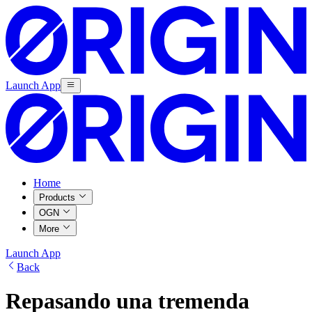
Launch App
Home
Products
OGN
More
Launch App
Back
Repasando una tremenda