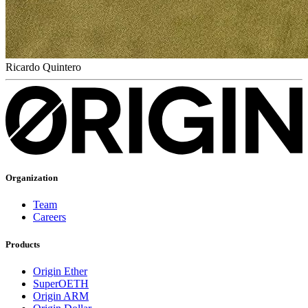
Ricardo Quintero
Organization
Team
Careers
Products
Origin Ether
SuperOETH
Origin ARM