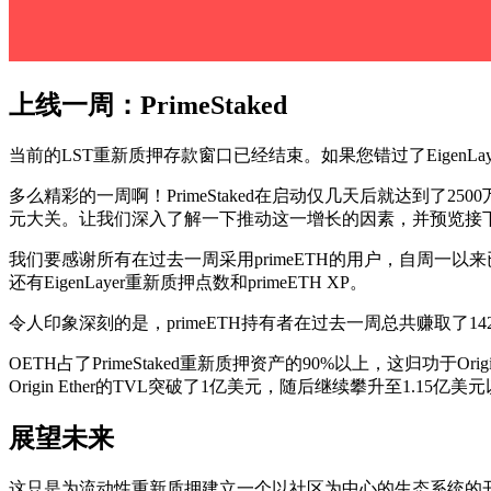
上线一周：PrimeStaked
当前的LST重新质押存款窗口已经结束。如果您错过了EigenL
多么精彩的一周啊！PrimeStaked在启动仅几天后就达到了2500万美
元大关。让我们深入了解一下推动这一增长的因素，并预览接
我们要感谢所有在过去一周采用primeETH的用户，自周一以来
还有EigenLayer重新质押点数和primeETH XP。
令人印象深刻的是，primeETH持有者在过去一周总共赚取了142万Eig
OETH占了PrimeStaked重新质押资产的90%以上，这归功于Ori
Origin Ether的TVL突破了1亿美元，随后继续攀升至1.15亿美
展望未来
这只是为流动性重新质押建立一个以社区为中心的生态系统的开始。