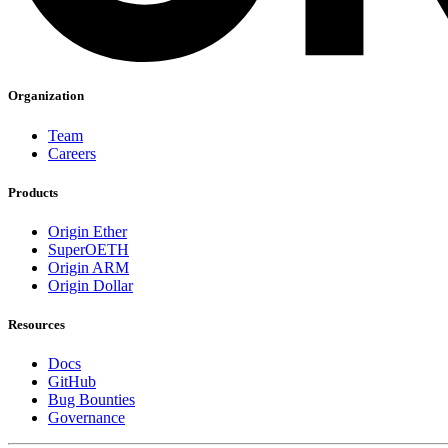
Organization
Team
Careers
Products
Origin Ether
SuperOETH
Origin ARM
Origin Dollar
Resources
Docs
GitHub
Bug Bounties
Governance