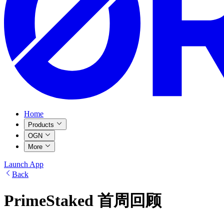
Home
Products
OGN
More
Launch App
Back
PrimeStaked 首周回顾