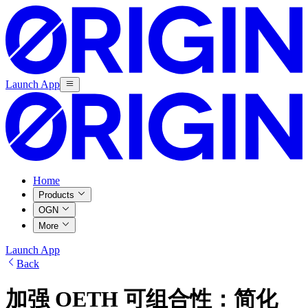
Launch App
Home
Products
OGN
More
Launch App
Back
加强 OETH 可组合性：简化