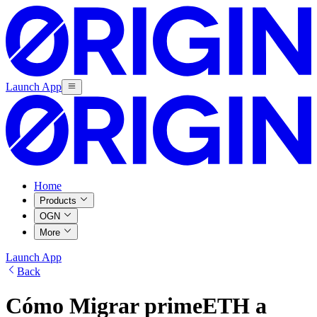
Launch App
Home
Products
OGN
More
Launch App
Back
Cómo Migrar primeETH a