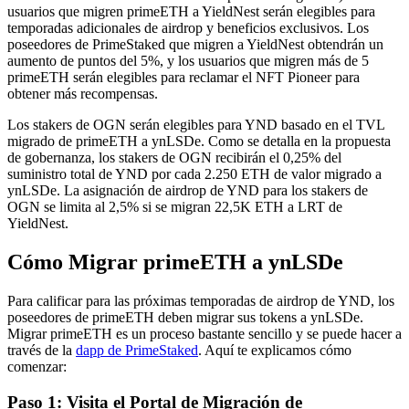
usuarios que migren primeETH a YieldNest serán elegibles para
temporadas adicionales de airdrop y beneficios exclusivos. Los
poseedores de PrimeStaked que migren a YieldNest obtendrán un
aumento de puntos del 5%, y los usuarios que migren más de 5
primeETH serán elegibles para reclamar el NFT Pioneer para
obtener más recompensas.
Los stakers de OGN serán elegibles para YND basado en el TVL
migrado de primeETH a ynLSDe. Como se detalla en la propuesta
de gobernanza, los stakers de OGN recibirán el 0,25% del
suministro total de YND por cada 2.250 ETH de valor migrado a
ynLSDe. La asignación de airdrop de YND para los stakers de
OGN se limita al 2,5% si se migran 22,5K ETH a LRT de
YieldNest.
Cómo Migrar primeETH a ynLSDe
Para calificar para las próximas temporadas de airdrop de YND, los
poseedores de primeETH deben migrar sus tokens a ynLSDe.
Migrar primeETH es un proceso bastante sencillo y se puede hacer a
través de la
dapp de PrimeStaked
. Aquí te explicamos cómo
comenzar:
Paso 1: Visita el Portal de Migración de