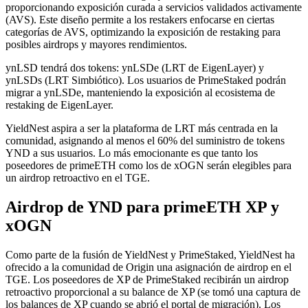
proporcionando exposición curada a servicios validados activamente
(AVS). Este diseño permite a los restakers enfocarse en ciertas
categorías de AVS, optimizando la exposición de restaking para
posibles airdrops y mayores rendimientos.
ynLSD tendrá dos tokens: ynLSDe (LRT de EigenLayer) y
ynLSDs (LRT Simbiótico). Los usuarios de PrimeStaked podrán
migrar a ynLSDe, manteniendo la exposición al ecosistema de
restaking de EigenLayer.
YieldNest aspira a ser la plataforma de LRT más centrada en la
comunidad, asignando al menos el 60% del suministro de tokens
YND a sus usuarios. Lo más emocionante es que tanto los
poseedores de primeETH como los de xOGN serán elegibles para
un airdrop retroactivo en el TGE.
Airdrop de YND para primeETH XP y
xOGN
Como parte de la fusión de YieldNest y PrimeStaked, YieldNest ha
ofrecido a la comunidad de Origin una asignación de airdrop en el
TGE. Los poseedores de XP de PrimeStaked recibirán un airdrop
retroactivo proporcional a su balance de XP (se tomó una captura de
los balances de XP cuando se abrió el portal de migración). Los