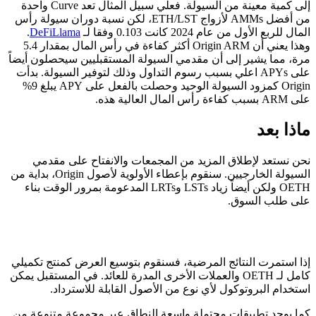
إلى كمية معينة من السيولة. فعلي سبيل المثال تعد Curve واحدة
من أفضل AMMs لأزواج ETH/LST، لكن نسبة دوران سيولة رأس
المال للربع الأول من عام 2024 كانت 0.103 وفقا لـ
DeFiLlama
.
وهذا يعني أن Origin ARM أكثر كفاءة في رأس المال بمقدار 5.4
مرة، مما يشير إلى أن مقدمي السيولة المستقبليين سيحصلون أيضاً
على APYs اعلي بسبب رسوم التداول وذلك لتوفير السيولة. بدأت
Origin كمزود السيولة الوحيد وحصلت بالفعل على APY يبلغ 9%
على ARM بسبب كفاءة رأس المال العالية هذه.
ماذا بعد
نحن نستعد لإطلاق المزيد من المجمعات والانفتاح على مقدمي
السيولة الخارجيين. سنقوم بإعطاء الأولوية لأصول Origin، بداية من
OETH ولكن أيضاً زياد LSTs وLRTs المدعومة بمرور الوقت بناء
على طلب السوق.
إذا استمرت النتائج المرضية، فسنقوم بتوسيع العرض كمنتج تكميلي
كامل لـ OETH والعملات الأخرى المدرة للعائد. في المستقبل يمكن
استخدام البروتوكول لأي نوع من الأصول القابلة للاسترداد.
كما يوجد تطبيقات محتملة واسعة النطاق عبر مجموعة متنوعة من