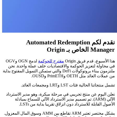
نقدم لكم Automated Redemption
Manager الخاص بـ Origin
هذا الأسبوع، قدم فريق Origin
مقترح للحوكمة
لدمج OGN وOGV
في محاولة لتعزيز الحوكمة والاقتصاديات خلف عملة واحدة. نحن
ملتزمون ببناء بروتوكولات DeFi والتي ستمكن التمويل المفتوح بداية
من عملات العائد مثل OETH وPrimETH وOUSD.
تشمل منتجاتنا الحالية فئات LST وLRT ومجمعات العائد.
نعلن اليوم عن منتج تجريبي في مرحلة مبكرة، وهو مدير الاسترداد
الآلي (ARM). تم تصميم مدير الاسترداد الآلي للسماح بمبادلة
الأصول القابلة للاسترداد دون انزلاق تقريبا بداية من LSTs.
بشكل مختصر تعتبر ARM تقاطع بين AMM وسوق المال المعزول.