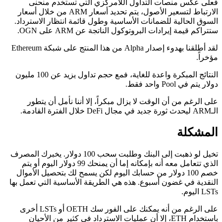
فعلى عكس منصات التداول اللامركزي التي تستخدم منحنى
الارتباط لتسعير الأصول، يتم تحديد أسعار ARM من خلال أسعار
السوق الحالية للضمانات الأساسية وطول قائمة انتظار الاسترداد.
ستتراكم قيمة إيرادات البروتوكول الناتجة عن ARM على OGN.
لقد أطلقنا بهدوء إصدار Alpha من هذا المنتج على شبكة Ethereum
مؤخراً.
النتائج المبكرة واعدة للغاية، فمع حجم تداول يزيد عن 100 مليون
دولار يتم في Pool واحد فقط.
على الرغم من أن الوقت لا يزال مبكراً، إلا أننا نأمل أن يتطور
الـARM ليحدث ثورة جديد في مجال DeFi خلال الفترة القادمة.
المشكلة
تخيل لو ذهبت إلى البنك وطلبت سحب 100 دولار. يخبرك المصرف
الذي تتعامل معه أنه بإمكانه إما أن يمنحك 99 دولار اليوم أو يتم
خصم 100 دولار من حسابك اليوم لكن يسمح لك بتحصيل الأموال
النقدية في غضون أسبوع. هذه هي الطريقة الأساسية التي تعمل بها
LSTs اليوم.
على الرغم من أنه يمكنك على الفور سك OETH أو LSTs أخرى
باستخدام ETH، إلا أن عمليات الاسترداد في كثير من الأحيان