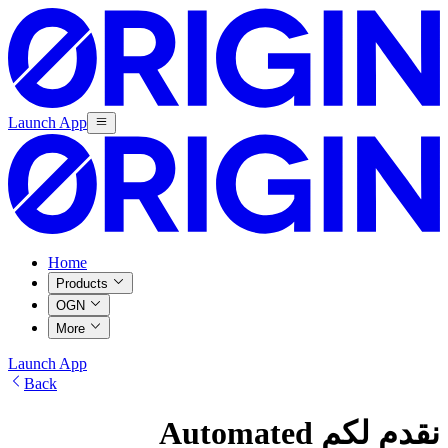
Launch App
Home
Products
OGN
More
Launch App
Back
نقدم لكم Automated