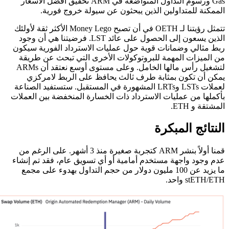
Gas ورسوم التداول المتواضعة في ARM تحقيق افضل الاسعار
الممكنة للمتداولين الذين يبحثون عن سيولة خروج فورية.
تتمثل رؤيتنا لـ OETH في أن تصبح Money Lego الأكثر ثقة لأولئك
الذين يسعون إلى الحصول على عائد LST. فرضيتنا هي أن وجود
ربط مثالي وضمانات قوية حول عمليات الاسترداد الفورية سيكون
من الميزات المهمة للبروتوكولات الأخرى التي تبحث عن طريقة
لتشغيل رأس مالها الخامل. وعلى مستوى أوسع نعتقد أن ARMs
يمكن أن تكون بمثابة طرف ثالث يحافظ على الربط لامركزي
لعملات LSTs وLRTs المشهورة في المستقبل. ستستفيد الصناعة
بأكملها من عمليات الاسترداد ذات الخسارة المنخفضة بين العملات
المشتقة و ETH.
النتائج المبكرة
قمنا أولاً بنشر ARM كتجربة صغيرة منذ 3 أشهر. على الرغم من
عدم وجود واجهة مستخدم أمامية أو أي تسويق عام، فقد تم إنشاء
ما يزيد عن 100 مليون دولار من حجم التداول بهدوء على مجمع
stETH/ETH واحد.