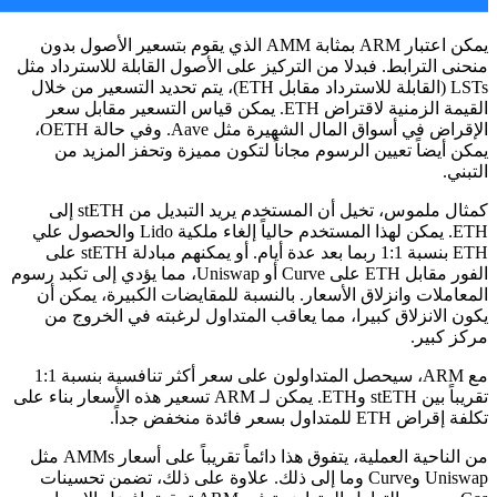
يمكن اعتبار ARM بمثابة AMM الذي يقوم بتسعير الأصول بدون
منحنى الترابط. فبدلا من التركيز على الأصول القابلة للاسترداد مثل
LSTs (القابلة للاسترداد مقابل ETH)، يتم تحديد التسعير من خلال
القيمة الزمنية لاقتراض ETH. يمكن قياس التسعير مقابل سعر
الإقراض في أسواق المال الشهيرة مثل Aave. وفي حالة OETH،
يمكن أيضاً تعيين الرسوم مجاناً لتكون مميزة وتحفز المزيد من
التبني.
كمثال ملموس، تخيل أن المستخدم يريد التبديل من stETH إلى
ETH. يمكن لهذا المستخدم حالياً إلغاء ملكية Lido والحصول علي
ETH بنسبة 1:1 ربما بعد عدة أيام. أو يمكنهم مبادلة stETH على
الفور مقابل ETH على Curve أو Uniswap، مما يؤدي إلى تكبد رسوم
المعاملات وانزلاق الأسعار. بالنسبة للمقايضات الكبيرة، يمكن أن
يكون الانزلاق كبيرا، مما يعاقب المتداول لرغبته في الخروج من
مركز كبير.
مع ARM، سيحصل المتداولون على سعر أكثر تنافسية بنسبة 1:1
تقريباً بين stETH وETH. يمكن لـ ARM تسعير هذه الأسعار بناء على
تكلفة إقراض ETH للمتداول بسعر فائدة منخفض جداً.
من الناحية العملية، يتفوق هذا دائماً تقريباً على أسعار AMMs مثل
Uniswap وCurve وما إلى ذلك. علاوة على ذلك، تضمن تحسينات