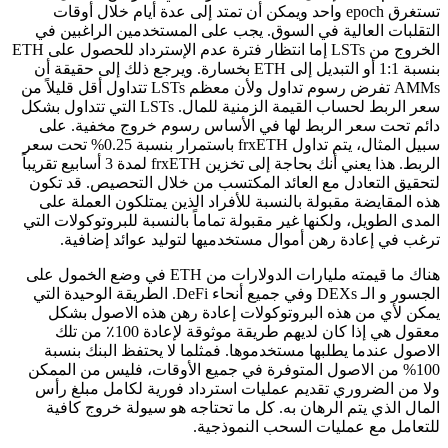
تستغرق epoch واحد ويمكن أن تمتد إلى عدة أيام خلال أوقات
التقلبات العالية في السوق. يجب على المستخدمين الراغبين في
الخروج من LSTs إما انتظار فترة عدم الإسترداد للحصول على ETH
بنسبة 1:1 أو التبديل إلى ETH بخسارة. ويرجع ذلك إلى حقيقة أن
AMMs تفرض رسوم تداول ولأن معظم LSTs تتداول أقل قليلاً من
سعر الربط لحساب القيمة الزمنية للمال. LSTs التي تتداول بشكل
دائم تحت سعر الربط لها في الأساس رسوم خروج مخفية. على
سبيل المثال، يتم تداول frxETH باستمرار بنسبة 0.25% تحت سعر
الربط. هذا يعني أنك بحاجة إلى تخزين frxETH لمدة 3 أسابيع تقريباً
لتحقيق التعادل مع العائد المكتسب من خلال التحصيص. قد تكون
هذه المقايضة مقبولة بالنسبة للأفراد الذين يمتلكون العملة على
المدى الطويل، ولكنها غير مقبولة تماماً بالنسبة للبروتوكولات التي
ترغب في إعادة رهن أموال مستخدميها لتوليد عوائد إضافية.
هناك ما قيمته مليارات الدولارات من ETH في وضع الخمول على
الجسور و الـ DEXs وفي جميع أنحاء DeFi. الطريقة الوحيدة التي
يمكن لأي من هذه البروتوكولات إعادة رهن هذه الاصول بشكل
معقول هي إذا كان لديهم طريقة موثوقة لإعادة 100٪ من تلك
الاصول عندما يطلبها مستخدموها. فمثلما لا يحتفظ البنك بنسبة
100% من الاصول المتوفرة في جميع الأوقات، فليس من الممكن
ولا من الضروري تقديم عمليات استرداد فورية لكامل مبلغ رأس
المال الذي يتم الرهان به. كل ما تحتاجه هو سيولة خروج كافية
للتعامل مع عمليات السحب النموذجية.