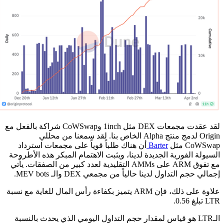
لقد عقدت مجمعات DEX مثل 1inch وCoWSwap شراكة بالفعل مع
Origin لدمج منتج Alpha الخاص بنا. لقد سمعنا من محللي
CoWSwap مثل
Barter
أن هناك طلباً قوياً على مجمعات استرداد
السيولة الفورية الجديدة لدينا، ويثبت الاهتمام المبكر هذه الأطروحة
مع تفوق ARM على AMMs التقليدية لعدد كبير من الصفقات. يأتي
إجمالي حجم التداول لدينا حالياً من مجمعي DEX والـ MEV bots.
علاوة على ذلك، فإن ARM يتميز بكفاءة رأس المال للغاية مع نسبة
LTR تبلغ 0.56.
الـLTR هو قياس لمقدار حجم التداول اليومي الذي يحدث بالنسبة