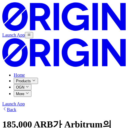
Launch App
Home
Products
OGN
More
Launch App
Back
185,000 ARB가 Arbitrum의